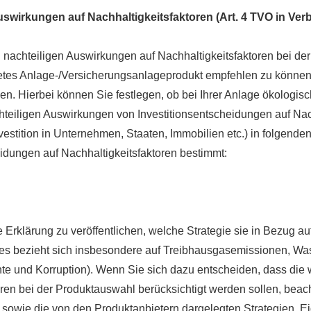
uswirkungen auf Nachhaltigkeitsfaktoren (Art. 4 TVO in Ve
n nachteiligen Auswirkungen auf Nachhaltigkeitsfaktoren bei de
gnetes Anlage-/Versicherungsanlageprodukt empfehlen zu können
en. Hierbei können Sie festlegen, ob bei Ihrer Anlage ökologis
eiligen Auswirkungen von Investitionsentscheidungen auf Nachh
estition in Unternehmen, Staaten, Immobilien etc.) in folgenden
eidungen auf Nachhaltigkeitsfaktoren bestimmt:
ne Erklärung zu veröffentlichen, welche Strategie sie in Bezug a
 bezieht sich insbesondere auf Treibhausgasemissionen, Wasse
e und Korruption). Wenn Sie sich dazu entscheiden, dass die w
toren bei der Produktauswahl berücksichtigt werden sollen, be
en sowie die von den Produktanbietern dargelegten Strategien.