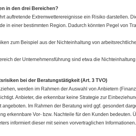
ken in den drei Bereichen?
t auftretende Extremwetterereignisse ein Risiko darstellen. D
iode in einer bestimmten Region. Dadurch könnten Pegel von Tr
iken zum Beispiel aus der Nichteinhaltung von arbeitsrechtli
Bereich der Unternehmensführung sind etwa die Nichteinhaltung d
risiken bei der Beratungstätigkeit (Art. 3 TVO)
beziehen, werden im Rahmen der Auswahl von Anbietern (Finan
chtigt. Anbieter, die erkennbar keine Strategie zur Einbeziehung
t angeboten. Im Rahmen der Beratung wird ggf. gesondert darge
ung erkennbare Vor- bzw. Nachteile für den Kunden bedeuten. Ü
ters informiert dieser mit seinen vorvertraglichen Informatione